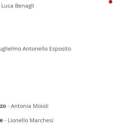
 Luca Benagli
uglielmo Antonello Esposito
rzo
- Antonia Moioli
te
- Lionello Marchesi