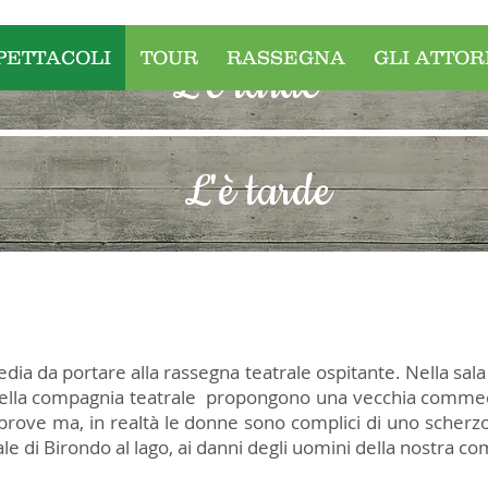
PETTACOLI
TOUR
RASSEGNA
GLI ATTOR
L'è tarde
L'è tarde
 da portare alla rassegna teatrale ospitante. Nella sala d
della compagnia teatrale propongono una vecchia commedia
 le prove ma, in realtà le donne sono complici di uno scher
le di Birondo al lago, ai danni degli uomini della nostra c